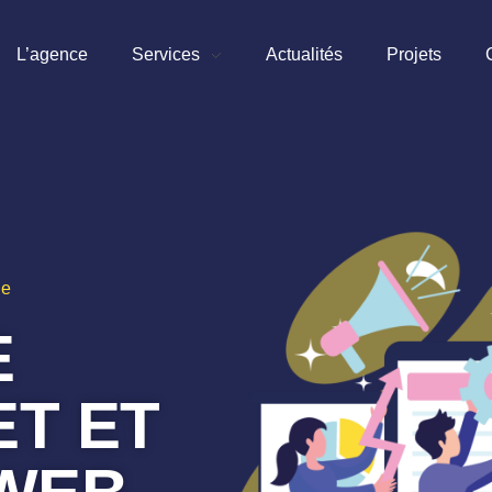
L’agence
Services
Actualités
Projets
ie
E
ET ET