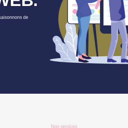
WEB.
ssaisonnons de
Nos services